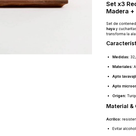
Set x3 Rec
Madera +
Set de contene
haya
y cucharita
transforma la ala
Caracterís
Medidas:
32,5
Materiales:
A
Apto lavavajil
Apto microo
Origen:
Turqu
Material &
Acrílico:
resisten
Evitar alcoho