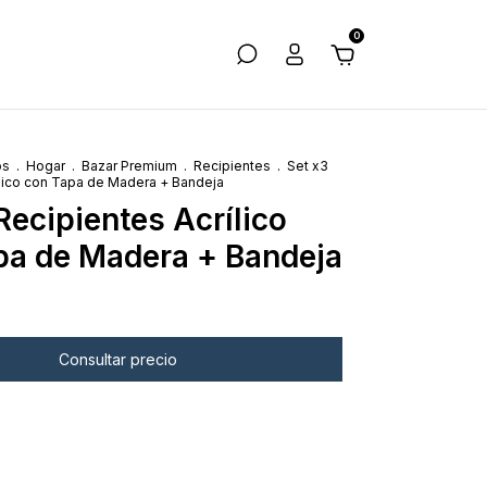
0
os
.
Hogar
.
Bazar Premium
.
Recipientes
.
Set x3
ílico con Tapa de Madera + Bandeja
Recipientes Acrílico
pa de Madera + Bandeja