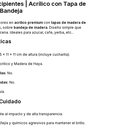
ipientes | Acrílico con Tapa de
 Bandeja
dores en
acrílico premium
con
tapas de madera de
s, sobre
bandeja de madera
. Diseño simple que
cena. Ideales para azucar, cafe, yerba, etc...
ticas
 x 11 x 11 cm de altura (incluye cucharita).
crílico y Madera de Haya.
las:
No.
ndas:
No.
ía.
 Cuidado
te al impacto y de alta transparencia.
l/lejía y químicos agresivos para mantener el brillo.