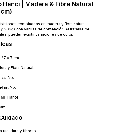
 Hanoi | Madera & Fibra Natural
 cm)
ivisiones combinadas en madera y fibra natural.
 y rústica
con varillas de contención. Al tratarse de
ales, pueden existir variaciones de color.
ticas
 27 x 7 cm.
ra y Fibra Natural.
las:
No.
ndas:
No.
eño:
Hanoi.
nam.
 Cuidado
atural duro y fibroso.