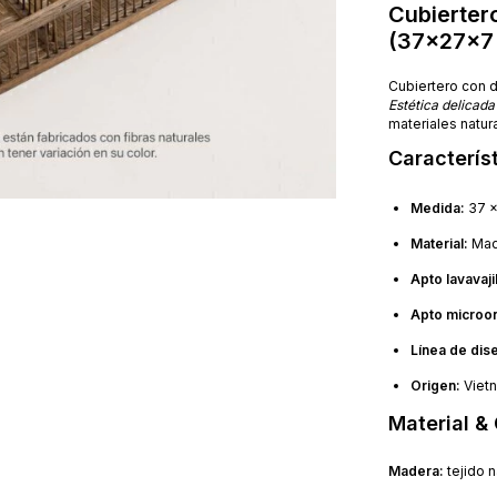
Cubiertero
(37×27×7
Cubiertero con d
Estética delicada
materiales natur
Caracterís
Medida:
37 x
Material:
Made
Apto lavavajil
Apto microo
Línea de dis
Origen:
Viet
Material &
Madera:
tejido n