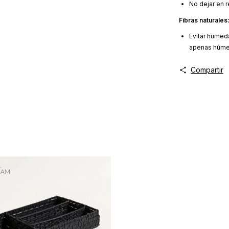
No dejar en r
Fibras naturales
Evitar humed
apenas húme
Compartir