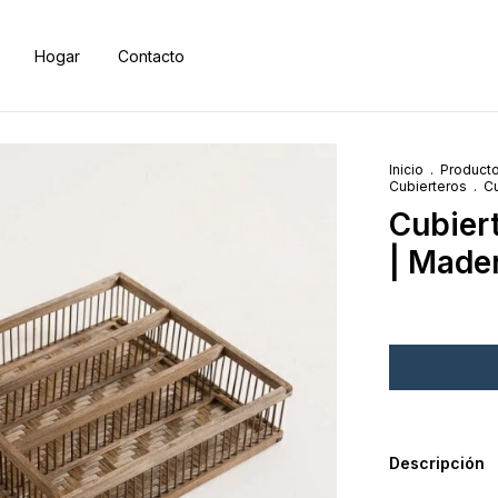
Hogar
Contacto
Inicio
.
Product
Cubierteros
.
Cu
Cubier
| Mader
Descripción